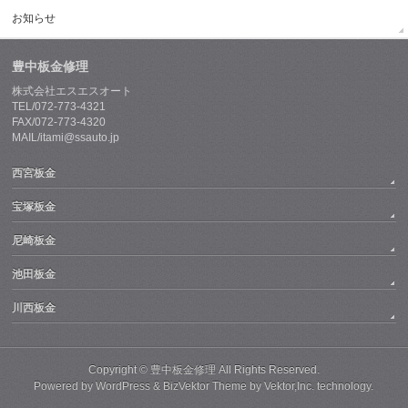
お知らせ
豊中板金修理
株式会社エスエスオート
TEL/072-773-4321
FAX/072-773-4320
MAIL/itami@ssauto.jp
西宮板金
宝塚板金
尼崎板金
池田板金
川西板金
Copyright ©
豊中板金修理
All Rights Reserved.
Powered by
WordPress
&
BizVektor Theme
by
Vektor,Inc.
technology.