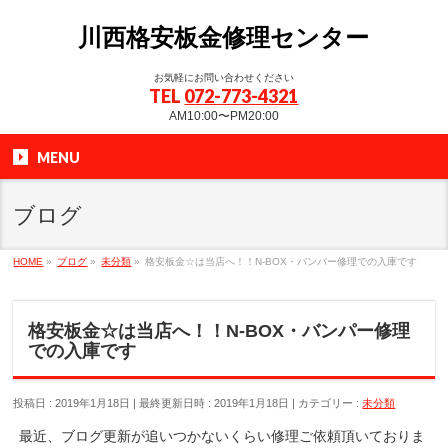
川西格安板金修理センター
お気軽にお問い合わせください
TEL
072-773-4321
AM10:00〜PM20:00
MENU
ブログ
HOME
»
ブログ
»
未分類
»
格安板金☆は当店へ！！N-BOX・バンパー修理での入庫です
格安板金☆は当店へ！！N-BOX・バンパー修理
での入庫です
投稿日 : 2019年1月18日
最終更新日時 : 2019年1月18日
カテゴリー :
未分類
最近、ブログ更新が追いつかないくらい修理ご依頼頂いておりま