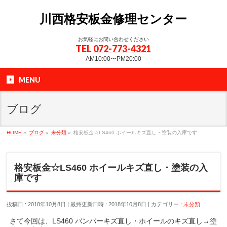
川西格安板金修理センター
お気軽にお問い合わせください
TEL
072-773-4321
AM10:00〜PM20:00
MENU
ブログ
HOME
»
ブログ
»
未分類
»
格安板金☆LS460 ホイールキズ直し・塗装の入庫です
格安板金☆LS460 ホイールキズ直し・塗装の入
庫です
投稿日 : 2018年10月8日
最終更新日時 : 2018年10月8日
カテゴリー :
未分類
さて今回は、LS460 バンパーキズ直し・ホイールのキズ直し→塗