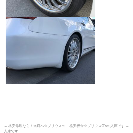
←
格安修理なら！当店へ☆プリウスの
格安板金☆プリウスG’sの入庫です
→
入庫です