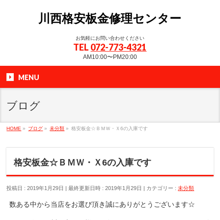
川西格安板金修理センター
お気軽にお問い合わせください
TEL
072-773-4321
AM10:00〜PM20:00
MENU
ブログ
HOME
»
ブログ
»
未分類
»
格安板金☆ＢＭＷ・Ｘ6の入庫です
格安板金☆ＢＭＷ・Ｘ6の入庫です
投稿日 : 2019年1月29日
最終更新日時 : 2019年1月29日
カテゴリー :
未分類
数ある中から当店をお選び頂き誠にありがとうございます☆