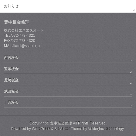
お知らせ
豊中板金修理
株式会社エスエスオート
TEL/072-773-4321
FAX/072-773-4320
MAIL/itami@ssauto.jp
西宮板金
宝塚板金
尼崎板金
池田板金
川西板金
Copyright ©
豊中板金修理
All Rights Reserved.
Powered by
WordPress
&
BizVektor Theme
by
Vektor,Inc.
technology.