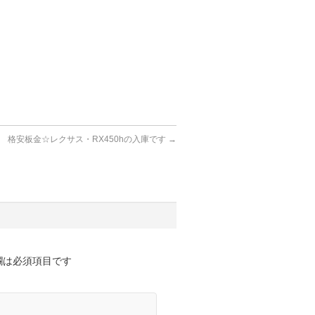
格安板金☆レクサス・RX450hの入庫です
→
欄は必須項目です