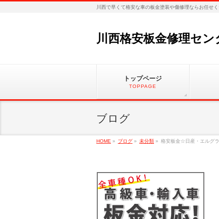
川西で早くて格安な車の板金塗装や傷修理ならお任せく
川西格安板金修理セン
トップページ
TOPPAGE
ブログ
HOME
»
ブログ
»
未分類
»
格安板金☆日産・エルグ