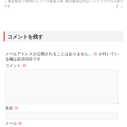
←
格安板金☆BMW 1シリーズ板金入庫
格安板金は当店へ☆プリウスの入庫で
です
す
→
コメントを残す
メールアドレスが公開されることはありません。
※
が付いてい
る欄は必須項目です
コメント
※
名前
※
メール
※