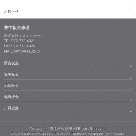
お知らせ
豊中板金修理
株式会社エスエスオート
TEL/072-773-4321
FAX/072-773-4320
MAIL/itami@ssauto.jp
西宮板金
宝塚板金
尼崎板金
池田板金
川西板金
Copyright ©
豊中板金修理
All Rights Reserved.
Powered by
WordPress
&
BizVektor Theme
by
Vektor,Inc.
technology.