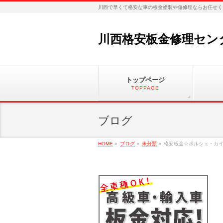
川西で早くて格安な車の板金塗装や傷修理ならお任せく
川西格安板金修理セン
トップページ
TOPPAGE
ブログ
HOME
»
ブログ
»
未分類
»
格安板金☆ポルシェ・カイ