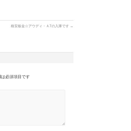
格安板金☆アウディ・Ａ7の入庫です
→
欄は必須項目です