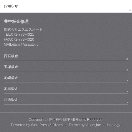
お知らせ
豊中板金修理
株式会社エスエスオート
TEL/072-773-4321
FAX/072-773-4320
MAIL/itami@ssauto.jp
西宮板金
宝塚板金
尼崎板金
池田板金
川西板金
Copyright ©
豊中板金修理
All Rights Reserved.
Powered by
WordPress
&
BizVektor Theme
by
Vektor,Inc.
technology.