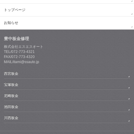
トップページ
お知らせ
豊中板金修理
株式会社エスエスオート
TEL/072-773-4321
FAX/072-773-4320
MAIL/itami@ssauto.jp
西宮板金
宝塚板金
尼崎板金
池田板金
川西板金