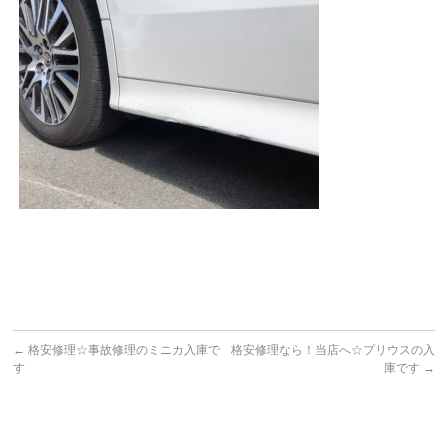
←
格安修理☆事故修理のミニカ入庫で
格安修理なら！当店へ☆プリウスの入
す
庫です
→