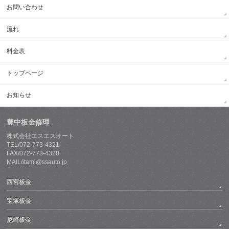
お問い合わせ
流れ
料金表
トップページ
お知らせ
豊中板金修理
株式会社エスエスオート
TEL/072-773-4321
FAX/072-773-4320
MAIL/itami@ssauto.jp
西宮板金
宝塚板金
尼崎板金