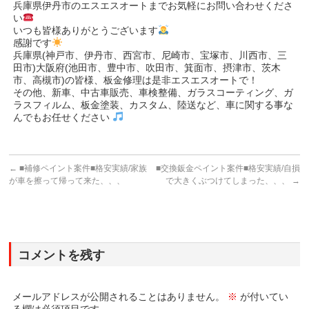
兵庫県伊丹市のエスエスオートまでお気軽にお問い合わせくださ
い
いつも皆様ありがとうございます
感謝です
兵庫県(神戸市、伊丹市、西宮市、尼崎市、宝塚市、川西市、三
田市)大阪府(池田市、豊中市、吹田市、箕面市、摂津市、茨木
市、高槻市)の皆様、板金修理は是非エスエスオートで！
その他、新車、中古車販売、車検整備、ガラスコーティング、ガ
ラスフィルム、板金塗装、カスタム、陸送など、車に関する事な
んでもお任せください
←
■補修ペイント案件■格安実績/家族
■交換鈑金ペイント案件■格安実績/自損
が車を擦って帰って来た、、、
で大きくぶつけてしまった、、、
→
コメントを残す
メールアドレスが公開されることはありません。
※
が付いてい
る欄は必須項目です