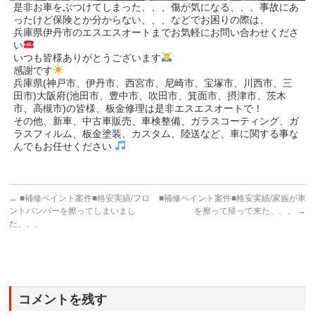
是非お車をぶつけてしまった、、、傷が気になる、、、事故にあ
ったけど保険とか分からない、、、などでお困りの際は、
兵庫県伊丹市のエスエスオートまでお気軽にお問い合わせくださ
い
いつも皆様ありがとうございます
感謝です
兵庫県(神戸市、伊丹市、西宮市、尼崎市、宝塚市、川西市、三
田市)大阪府(池田市、豊中市、吹田市、箕面市、摂津市、茨木
市、高槻市)の皆様、板金修理は是非エスエスオートで！
その他、新車、中古車販売、車検整備、ガラスコーティング、ガ
ラスフィルム、板金塗装、カスタム、陸送など、車に関する事な
んでもお任せください
←
■補修ペイント案件■格安実績/フロ
■補修ペイント案件■格安実績/家族が車
ントバンパーを擦ってしまいまし
を擦って帰って来た、、、
→
た、、、
コメントを残す