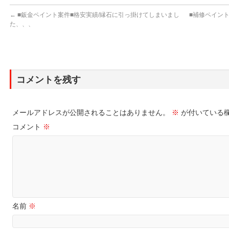
←
■鈑金ペイント案件■格安実績/縁石に引っ掛けてしまいまし
■補修ペイン
た、、、
コメントを残す
メールアドレスが公開されることはありません。
※
が付いている
コメント
※
名前
※