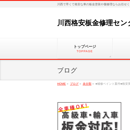
川西で早くて格安な車の板金塗装や傷修理ならお任せく
川西格安板金修理セン
トップページ
TOPPAGE
ブログ
HOME
»
ブログ
»
未分類
»
■補修ペイント案件■格安