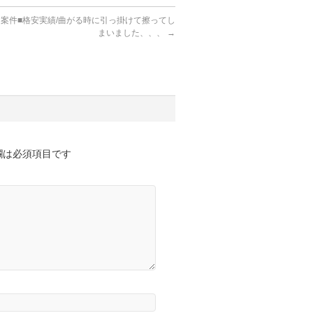
ト案件■格安実績/曲がる時に引っ掛けて擦ってし
まいました、、、
→
欄は必須項目です