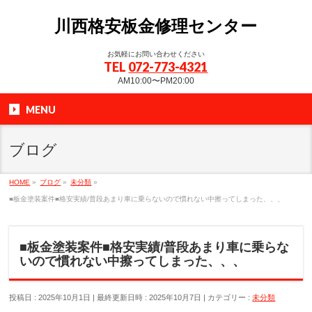
川西格安板金修理センター
お気軽にお問い合わせください
TEL
072-773-4321
AM10:00〜PM20:00
MENU
ブログ
HOME
»
ブログ
»
未分類
»
■板金塗装案件■格安実績/普段あまり車に乗らないので慣れない中擦ってしまった、、、
■板金塗装案件■格安実績/普段あまり車に乗らな
いので慣れない中擦ってしまった、、、
投稿日 : 2025年10月1日
最終更新日時 : 2025年10月7日
カテゴリー :
未分類