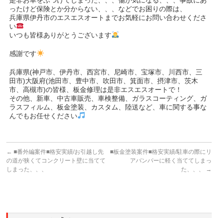
ったけど保険とか分からない、、、などでお困りの際は、
兵庫県伊丹市のエスエスオートまでお気軽にお問い合わせくださ
い
いつも皆様ありがとうございます
感謝です
兵庫県(神戸市、伊丹市、西宮市、尼崎市、宝塚市、川西市、三
田市)大阪府(池田市、豊中市、吹田市、箕面市、摂津市、茨木
市、高槻市)の皆様、板金修理は是非エスエスオートで！
その他、新車、中古車販売、車検整備、ガラスコーティング、ガ
ラスフィルム、板金塗装、カスタム、陸送など、車に関する事な
んでもお任せください
←
■番外編案件■格安実績/お引越し先
■板金塗装案件■格安実績/駐車の際にリ
の道が狭くてコンクリート壁に当てて
アバンパーに軽く当ててしまっ
しまった、、、
た、、、
→