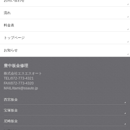
お問い合わせ
流れ
料金表
トップページ
お知らせ
豊中板金修理
株式会社エスエスオート
TEL/072-773-4321
FAX/072-773-4320
MAIL/itami@ssauto.jp
西宮板金
宝塚板金
尼崎板金