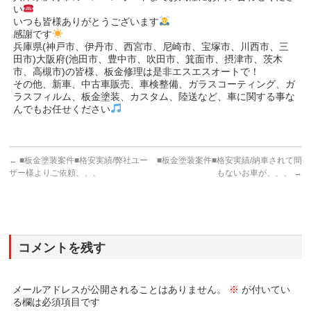
い
いつも皆様ありがとうございます
感謝です
兵庫県(神戸市、伊丹市、西宮市、尼崎市、宝塚市、川西市、三
田市)大阪府(池田市、豊中市、吹田市、箕面市、摂津市、茨木
市、高槻市)の皆様、板金修理は是非エスエスオートで！
その他、新車、中古車販売、車検整備、ガラスコーティング、ガ
ラスフィルム、板金塗装、カスタム、陸送など、車に関する事な
んでもお任せください
←
■板金塗装案件■格安実績/弊社ユー
■板金塗装案件■格安実績/納車されて間
ザー様よりご依頼、、、
もないお車が、、、
→
コメントを残す
メールアドレスが公開されることはありません。
※
が付いてい
る欄は必須項目です