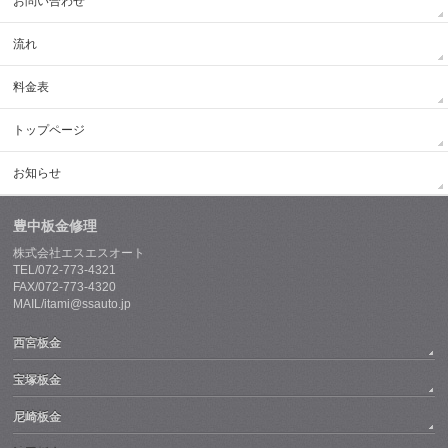
お問い合わせ
流れ
料金表
トップページ
お知らせ
豊中板金修理
株式会社エスエスオート
TEL/072-773-4321
FAX/072-773-4320
MAIL/itami@ssauto.jp
西宮板金
宝塚板金
尼崎板金