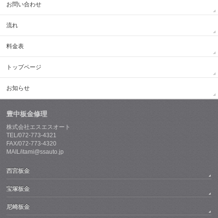
お問い合わせ
流れ
料金表
トップページ
お知らせ
豊中板金修理
株式会社エスエスオート
TEL/072-773-4321
FAX/072-773-4320
MAIL/itami@ssauto.jp
西宮板金
宝塚板金
尼崎板金