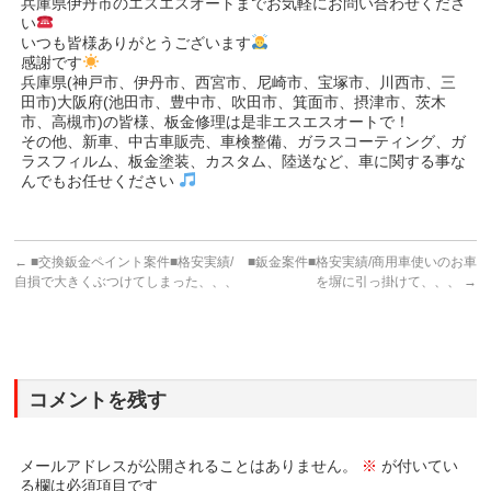
兵庫県伊丹市のエスエスオートまでお気軽にお問い合わせくださ
い
いつも皆様ありがとうございます
感謝です
兵庫県(神戸市、伊丹市、西宮市、尼崎市、宝塚市、川西市、三
田市)大阪府(池田市、豊中市、吹田市、箕面市、摂津市、茨木
市、高槻市)の皆様、板金修理は是非エスエスオートで！
その他、新車、中古車販売、車検整備、ガラスコーティング、ガ
ラスフィルム、板金塗装、カスタム、陸送など、車に関する事な
んでもお任せください
←
■交換鈑金ペイント案件■格安実績/
■鈑金案件■格安実績/商用車使いのお車
自損で大きくぶつけてしまった、、、
を塀に引っ掛けて、、、
→
コメントを残す
メールアドレスが公開されることはありません。
※
が付いてい
る欄は必須項目です