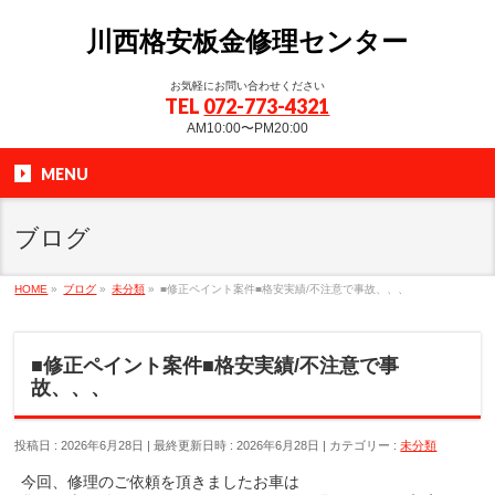
川西格安板金修理センター
お気軽にお問い合わせください
TEL
072-773-4321
AM10:00〜PM20:00
MENU
ブログ
HOME
»
ブログ
»
未分類
»
■修正ペイント案件■格安実績/不注意で事故、、、
■修正ペイント案件■格安実績/不注意で事
故、、、
投稿日 : 2026年6月28日
最終更新日時 : 2026年6月28日
カテゴリー :
未分類
今回、修理のご依頼を頂きましたお車は