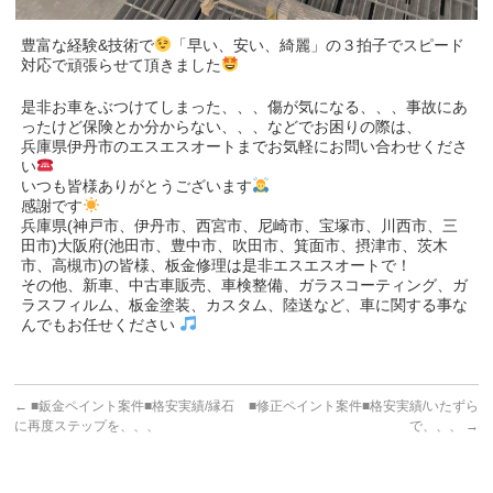
豊富な経験&技術で
「早い、安い、綺麗」の３拍子でスピード
対応で頑張らせて頂きました
是非お車をぶつけてしまった、、、傷が気になる、、、事故にあ
ったけど保険とか分からない、、、などでお困りの際は、
兵庫県伊丹市のエスエスオートまでお気軽にお問い合わせくださ
い
いつも皆様ありがとうございます
感謝です
兵庫県(神戸市、伊丹市、西宮市、尼崎市、宝塚市、川西市、三
田市)大阪府(池田市、豊中市、吹田市、箕面市、摂津市、茨木
市、高槻市)の皆様、板金修理は是非エスエスオートで！
その他、新車、中古車販売、車検整備、ガラスコーティング、ガ
ラスフィルム、板金塗装、カスタム、陸送など、車に関する事な
んでもお任せください
←
■鈑金ペイント案件■格安実績/縁石
■修正ペイント案件■格安実績/いたずら
に再度ステップを、、、
で、、、
→