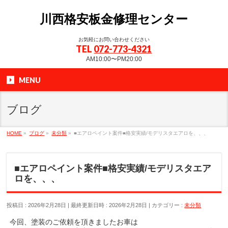
川西格安板金修理センター
お気軽にお問い合わせください
TEL
072-773-4321
AM10:00〜PM20:00
MENU
ブログ
HOME
»
ブログ
»
未分類
»
■エアロペイント案件■格安実績/モデリスタエアロを、、、
■エアロペイント案件■格安実績/モデリスタエア
ロを、、、
投稿日 : 2026年2月28日
最終更新日時 : 2026年2月28日
カテゴリー :
未分類
今回、塗装のご依頼を頂きましたお車は