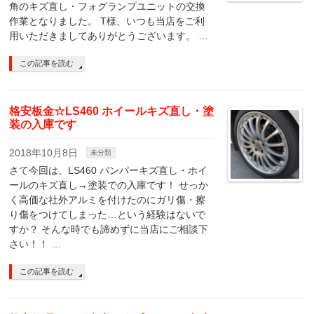
角のキズ直し・フォグランプユニットの交換
作業となりました。 T様、いつも当店をご利
用いただきましてありがとうございます。 …
この記事を読む
格安板金☆LS460 ホイールキズ直し・塗
装の入庫です
2018年10月8日
未分類
さて今回は、LS460 バンパーキズ直し・ホイ
ールのキズ直し→塗装での入庫です！ せっか
く高価な社外アルミを付けたのにガリ傷・擦
り傷をつけてしまった…という経験はないで
すか？ そんな時でも諦めずに当店にご相談下
さい！！ …
この記事を読む