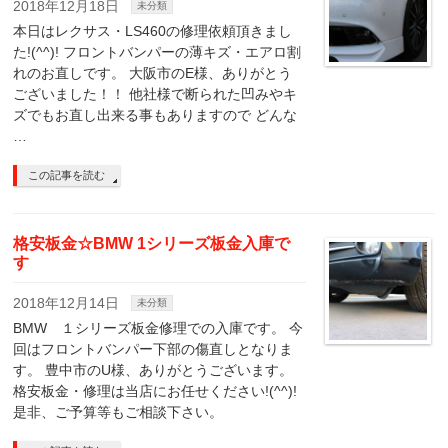
2018年12月18日
未分類
本日はレクサス・LS460の修理依頼頂きまし
た!(^^)! フロントバンパーの薄キズ・エアロ割
れのお直しです。 大阪市のE様、ありがとう
ございました！！ 他社様で断られた凹みやキ
ズでもお直し出来る事もありますので どんな
…
この記事を読む
格安板金☆BMW 1シリーズ板金入庫で
す
2018年12月14日
未分類
BMW １シリーズ板金修理での入庫です。 今
回はフロントバンパー下部の傷直しとなりま
す。 豊中市のU様、ありがとうございます。
格安板金・修理は当店にお任せください!(^^)!
是非、ご予算等もご相談下さい。