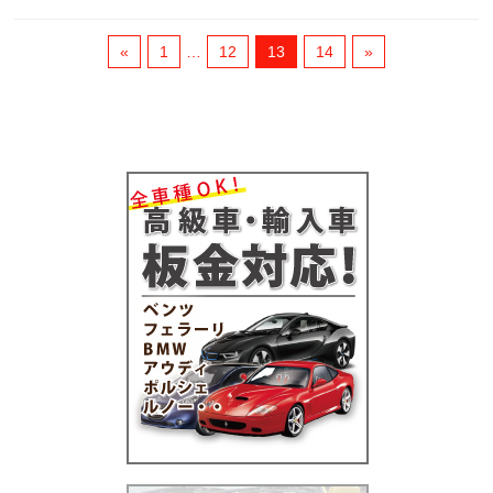
«
1
…
12
13
14
»