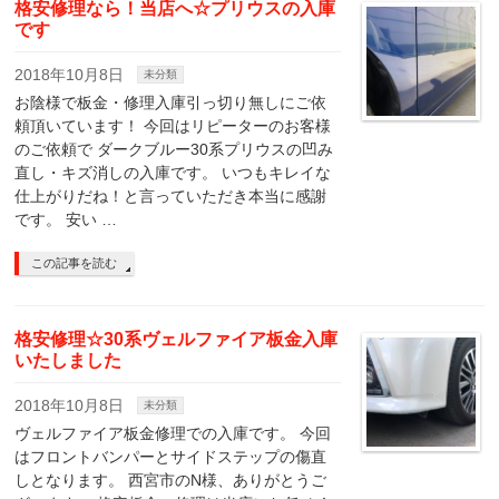
格安修理なら！当店へ☆プリウスの入庫
です
2018年10月8日
未分類
お陰様で板金・修理入庫引っ切り無しにご依
頼頂いています！ 今回はリピーターのお客様
のご依頼で ダークブルー30系プリウスの凹み
直し・キズ消しの入庫です。 いつもキレイな
仕上がりだね！と言っていただき本当に感謝
です。 安い …
この記事を読む
格安修理☆30系ヴェルファイア板金入庫
いたしました
2018年10月8日
未分類
ヴェルファイア板金修理での入庫です。 今回
はフロントバンパーとサイドステップの傷直
しとなります。 西宮市のN様、ありがとうご