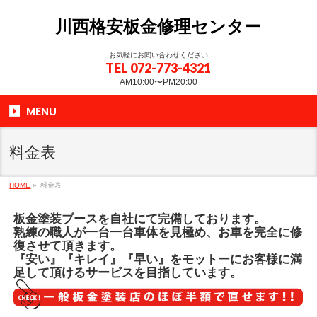
川西格安板金修理センター
お気軽にお問い合わせください
TEL
072-773-4321
AM10:00〜PM20:00
MENU
料金表
HOME
»
料金表
板金塗装ブースを自社にて完備しております。
熟練の職人が一台一台車体を見極め、お車を完全に修
復させて頂きます。
『安い』『キレイ』『早い』をモットーにお客様に満
足して頂けるサービスを目指しています。