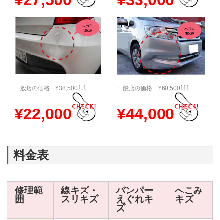
¥27,500
¥33,000
一般店の価格 ¥38,500⇩⇩⇩
一般店の価格 ¥60,500⇩⇩⇩
¥22,000
¥44,000
料金表
修理範
線キズ・
バンパー
へこみ
囲
スリキズ
えぐれキ
キズ
ズ